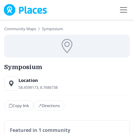
Skip to main content
Community Maps
Symposium
Symposium
Location
58.4599173, 8.7686738
Copy link
Directions
Featured in 1 community