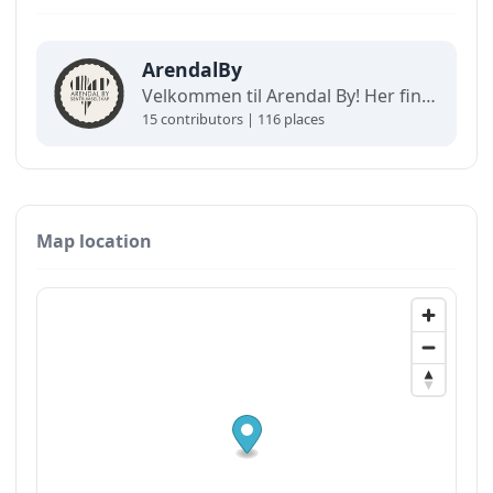
ArendalBy
Velkommen til Arendal By! Her finner du interaktive kart og oppdaterte oversikter over alt som skjer i byen. Utforsk, finn frem og opplev det beste av Arendal på ett og samme sted!
15 contributors | 116 places
Map location