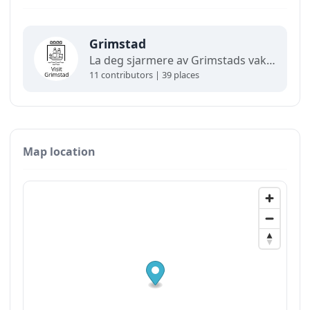
Grimstad
La deg sjarmere av Grimstads vakre skjærgård, hvite trehus, koselige smau og smale brusteinsgater. I "dikternes by" finner du museer, nisjebutikker, prisbelønnede spisesteder og vakker kystnatur. Vi har et levende kulturliv for store og små gjennom hele året. Velkommen!
11 contributors | 39 places
Map location