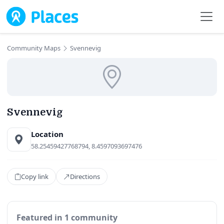
Skip to main content
Community Maps
Svennevig
Svennevig
Location
58.25459427768794, 8.4597093697476
Copy link
Directions
Featured in 1 community