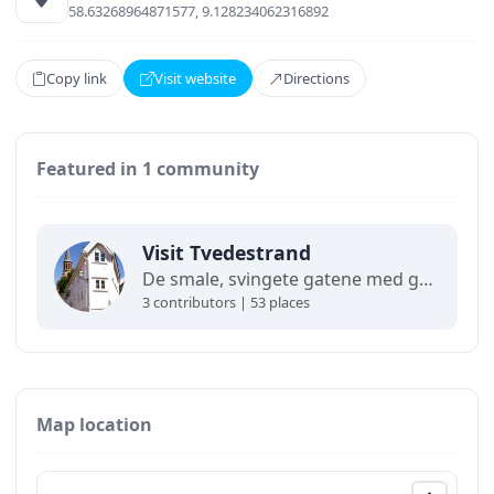
58.63268964871577, 9.128234062316892
Copy link
Visit website
Directions
Featured in 1 community
Visit Tvedestrand
De smale, svingete gatene med gamle trehus som klorer seg fast i de bratte bakkene gir Tvedestrand en helt spesiell sørlandsidyll. Her kan du rusle rolig rundt og nyte stemningen. Like utenfor venter en fantastisk skjærgård – med øyperlene Sandøya, Furøya og Lyngør som klare høydepunkter.
3 contributors | 53 places
Map location