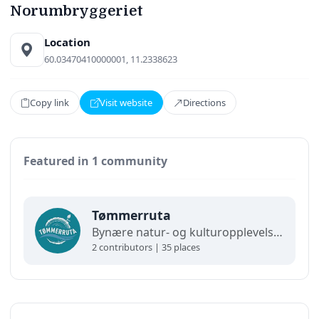
Norumbryggeriet
Location
60.03470410000001, 11.2338623
Copy link
Visit website
Directions
Featured in 1 community
Tømmerruta
Bynære natur- og kulturopplevelser for hele familien. En halv time fra Oslo finner du Tømmerruta – et historisk område hvor tømmerdrift ligger til grunn for det man kan se og gjøre her i dag.
2 contributors | 35 places