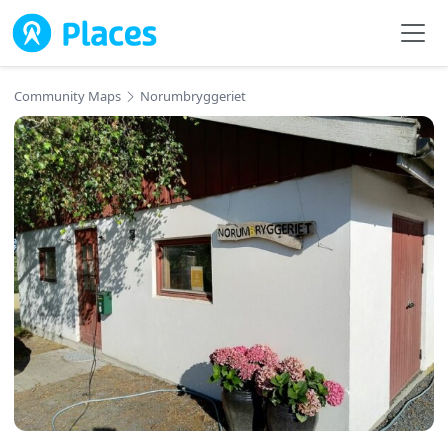
Skip to main content
Community Maps
Norumbryggeriet