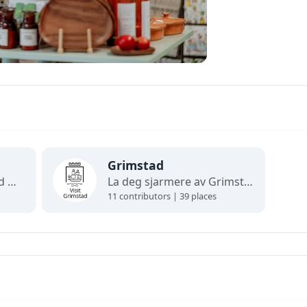
Grimstad
Velkommen til Grimstad Min By! Vi skaper gode sentrumsopplevelser for store og små.
La deg sjarmere av Grimstads vakre skjærgård, hvite trehus, koselige smau og smale brusteinsgater. I "dikternes by" finner du museer, nisjebutikker, prisbelønnede spisesteder og vakker kystnatur. Vi har et levende kulturliv for store og små gjennom hele året. Velkommen!
11 contributors | 39 places