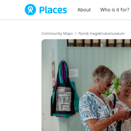
Skip to main content
About
Who is it for?
Community Maps
Norsk Hagebruksmuseum