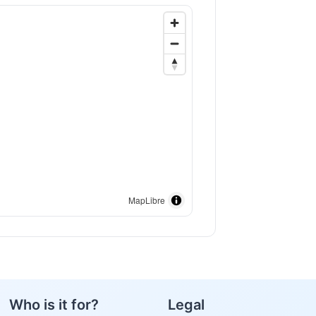
MapLibre
Who is it for?
Legal