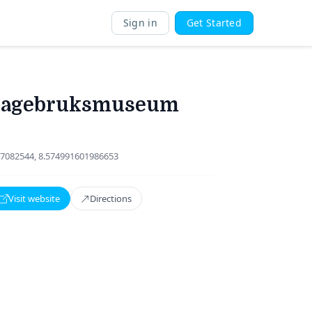
Sign in
Get Started
Hagebruksmuseum
7082544, 8.574991601986653
Visit website
Directions