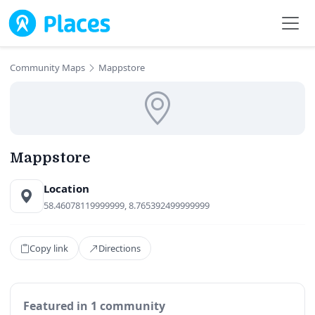
Skip to main content
Community Maps
Mappstore
Mappstore
Location
58.46078119999999, 8.765392499999999
Copy link
Directions
Featured in 1 community