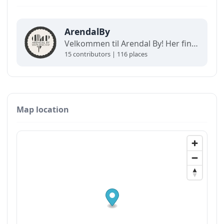
ArendalBy
Velkommen til Arendal By! Her finner du interaktive kart og oppdaterte oversikter over alt som skjer i byen. Utforsk, finn frem og opplev det beste av Arendal på ett og samme sted!
15 contributors | 116 places
Map location