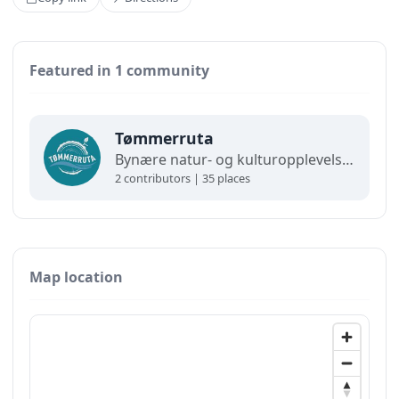
Featured in 1 community
Tømmerruta
Bynære natur- og kulturopplevelser for hele familien. En halv time fra Oslo finner du Tømmerruta – et historisk område hvor tømmerdrift ligger til grunn for det man kan se og gjøre her i dag.
2 contributors | 35 places
Map location