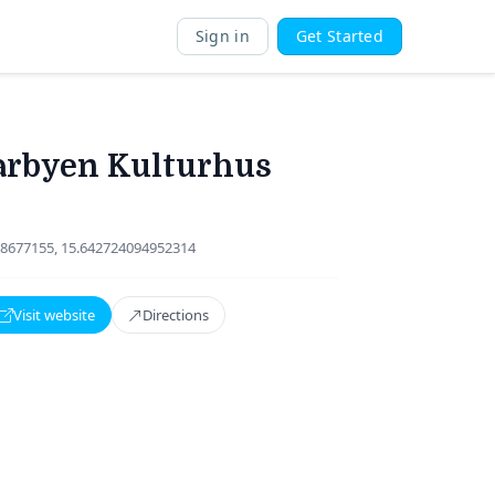
Sign in
Get Started
arbyen Kulturhus
8677155, 15.642724094952314
Visit website
Directions