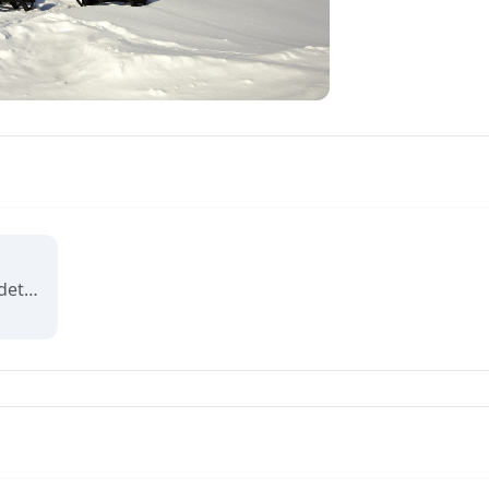
Oppdag Svalbard med dette community-kartet! Finn naturopplevelser, aktiviteter, severdigheter, overnattingssteder og inspirasjon til arktiske eventyr på verdens nordligste øygruppe, fra Longyearbyen til villmarken rundt. (Demo)