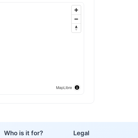
MapLibre
Who is it for?
Legal