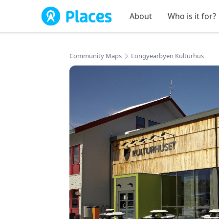
Skip to main content
About
Who is it for?
Community Maps
Longyearbyen Kulturhus