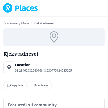
Skip to main content
Community Maps
Kjekstadneset
Kjekstadneset
Location
58.28462982540168, 8.530775124585205
Copy link
Directions
Featured in 1 community