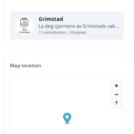
Grimstad
La deg sjarmere av Grimstads vakre skjærgård, hvite trehus, koselige smau og smale brusteinsgater. I "dikternes by" finner du museer, nisjebutikker, prisbelønnede spisesteder og vakker kystnatur. Vi har et levende kulturliv for store og små gjennom hele året. Velkommen!
11 contributors | 39 places
Map location