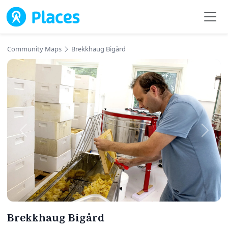
Skip to main content
Community Maps
Brekkhaug Bigård
Brekkhaug Bigård