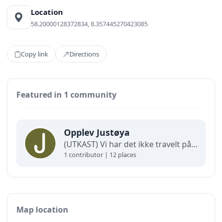
Location
58.20000128372834, 8.357445270423085
Copy link
Directions
Featured in 1 community
Opplev Justøya
(UTKAST) Vi har det ikke travelt på Justøya. Vi jobber og står på, men ikke fordi vi vil rekke så mye. I stedet legger vi kreftene i det vi opplever som mest verdifullt. Det som gir oss mest tilbake, og som gjør livet godt å leve på øya vår.
1 contributor | 12 places
Map location