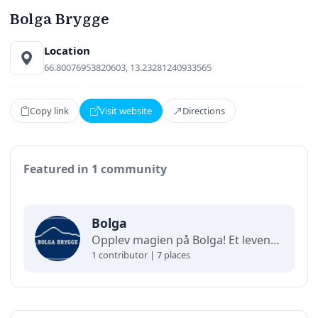
Bolga Brygge
Location
66.80076953820603, 13.23281240933565
Copy link
Visit website
Directions
Featured in 1 community
Bolga
Opplev magien på Bolga! Et levende øysamfunn ytterst på Helgelandskysten. Her finner du spektakulært havfiske, kajakkpadling i skjærgården og unike fjellturer til Bolgbørra og Bolgtinden. Bo godt og spis lokalt i hjertet av havgapet. (Demo)
1 contributor | 7 places