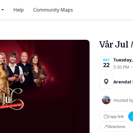
Help
Community Maps
Vår Jul 
Tuesday
DEC
22
5:30 PM –
Arendal 
Hosted b
Copy link
Directions