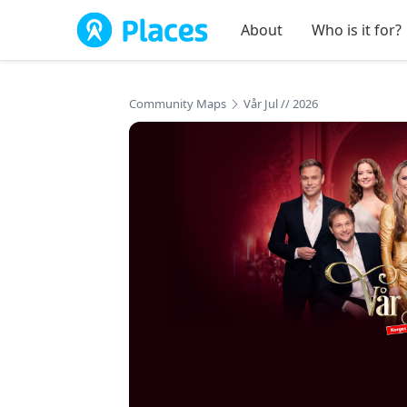
Skip to main content
About
Who is it for?
Community Maps
Vår Jul // 2026