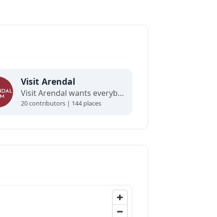
Visit Arendal
Visit Arendal wants everybody to fall in love with Arendal and all it has to offer.
20 contributors | 144 places