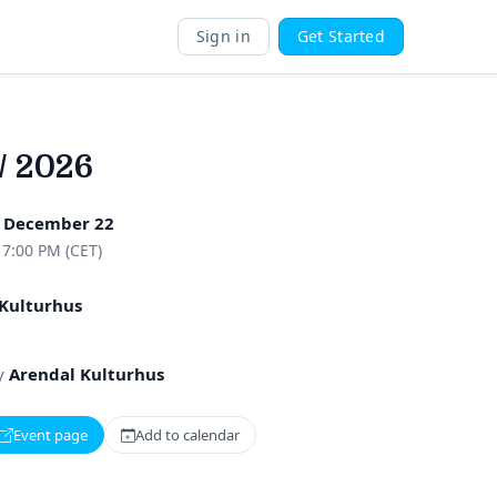
Sign in
Get Started
// 2026
, December 22
 7:00 PM (CET)
Kulturhus
y
Arendal Kulturhus
Event page
Add to calendar