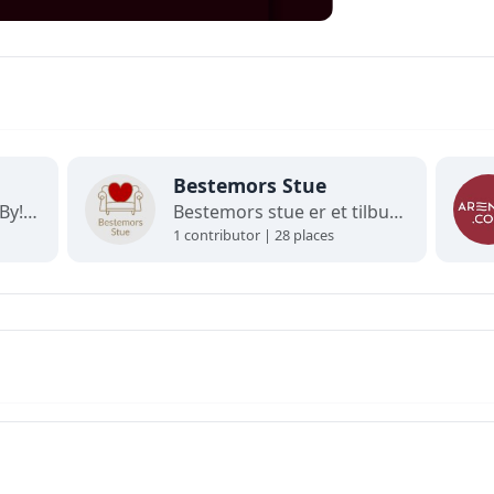
Bestemors Stue
Velkommen til Arendal By! Her finner du interaktive kart og oppdaterte oversikter over alt som skjer i byen. Utforsk, finn frem og opplev det beste av Arendal på ett og samme sted!
Bestemors stue er et tilbud til lavinntektsfamilier med barn fra 0-12 år.
1 contributor | 28 places