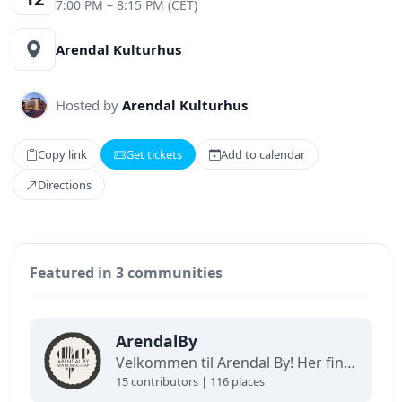
7:00 PM – 8:15 PM (CET)
Arendal Kulturhus
Hosted by
Arendal Kulturhus
Copy link
Get tickets
Add to calendar
Directions
Featured in 3 communities
ArendalBy
Velkommen til Arendal By! Her finner du interaktive kart og oppdaterte oversikter over alt som skjer i byen. Utforsk, finn frem og opplev det beste av Arendal på ett og samme sted!
15 contributors | 116 places