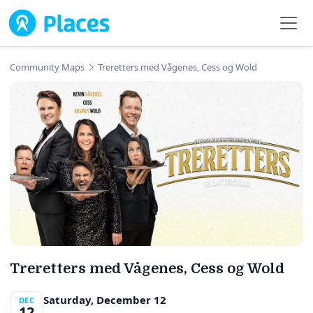
Skip to main content
Community Maps
Treretters med Vågenes, Cess og Wold
Treretters med Vågenes, Cess og Wold
Saturday, December 12
DEC
12