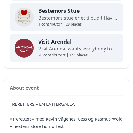
Bestemors Stue
Bestemors stue er et tilbud til lavinntektsfamilier med barn fra 0-12 år.
1 contributor | 28 places
Visit Arendal
Visit Arendal wants everybody to fall in love with Arendal and all it has to offer.
20 contributors | 144 places
About event
TRERETTERS – EN LATTERGALLA
«Treretters» med Kevin Vågenes, Cess og Rasmus Wold
– høstens store humorfest!