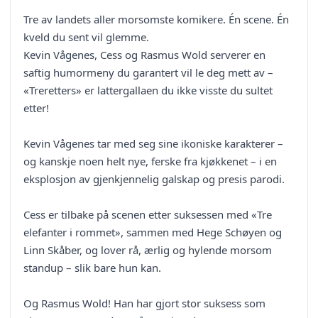
Tre av landets aller morsomste komikere. Én scene. Én
kveld du sent vil glemme.
Kevin Vågenes, Cess og Rasmus Wold serverer en
saftig humormeny du garantert vil le deg mett av –
«Treretters» er lattergallaen du ikke visste du sultet
etter!
Kevin Vågenes tar med seg sine ikoniske karakterer –
og kanskje noen helt nye, ferske fra kjøkkenet – i en
eksplosjon av gjenkjennelig galskap og presis parodi.
Cess er tilbake på scenen etter suksessen med «Tre
elefanter i rommet», sammen med Hege Schøyen og
Linn Skåber, og lover rå, ærlig og hylende morsom
standup – slik bare hun kan.
Og Rasmus Wold! Han har gjort stor suksess som