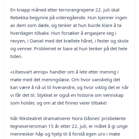
En knapp måned etter terrorangrepene 22. juli skal
Rebekka begynne på videregående. Hun kjenner ingen
av dem som døde, og tenker at hun burde klare å ta
hverdagen tilbake. Hun forsøker å engasjere seg i
revyen, i Daniel med det krøllete håret, i fester og skole
og venner. Problemet er bare at hun tenker på det hele
tiden.
«Ubesvart anrop» handler om å lete etter mening i
møte med det meningsløse. Om hvor vanskelig det
kan være å nå ut til hverandre, og hvor viktig det er når
vi får det til. Stykket er også en historie om vennskap
som holder, og om at det finnes veier tilbake!
Når Riksteatret dramatiserer Nora Dåsnes’ prisbelønte
tegneserieroman 15 år etter 22. juli, er målet å gi unge
mennesker håp og hjelp til å forstå egen uro i møte