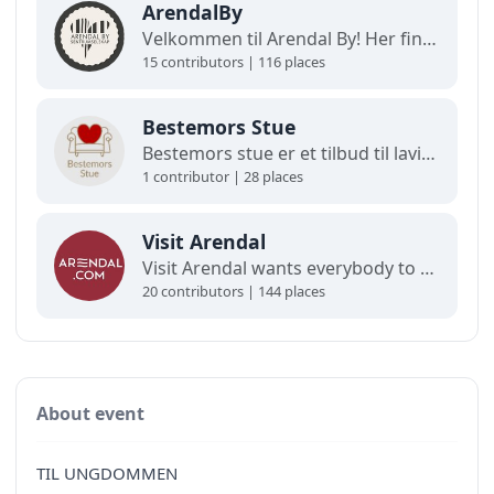
ArendalBy
Velkommen til Arendal By! Her finner du interaktive kart og oppdaterte oversikter over alt som skjer i byen. Utforsk, finn frem og opplev det beste av Arendal på ett og samme sted!
15 contributors | 116 places
Bestemors Stue
Bestemors stue er et tilbud til lavinntektsfamilier med barn fra 0-12 år.
1 contributor | 28 places
Visit Arendal
Visit Arendal wants everybody to fall in love with Arendal and all it has to offer.
20 contributors | 144 places
About event
TIL UNGDOMMEN