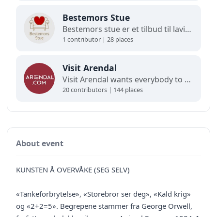
Bestemors Stue
Bestemors stue er et tilbud til lavinntektsfamilier med barn fra 0-12 år.
1 contributor | 28 places
Visit Arendal
Visit Arendal wants everybody to fall in love with Arendal and all it has to offer.
20 contributors | 144 places
About event
KUNSTEN Å OVERVÅKE (SEG SELV)
«Tankeforbrytelse», «Storebror ser deg», «Kald krig»
og «2+2=5». Begrepene stammer fra George Orwell,