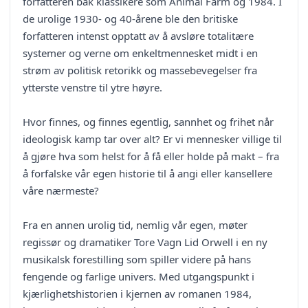
forfatteren bak klassikere som Animal Farm og 1984. I
de urolige 1930- og 40-årene ble den britiske
forfatteren intenst opptatt av å avsløre totalitære
systemer og verne om enkeltmennesket midt i en
strøm av politisk retorikk og massebevegelser fra
ytterste venstre til ytre høyre.
Hvor finnes, og finnes egentlig, sannhet og frihet når
ideologisk kamp tar over alt? Er vi mennesker villige til
å gjøre hva som helst for å få eller holde på makt – fra
å forfalske vår egen historie til å angi eller kansellere
våre nærmeste?
Fra en annen urolig tid, nemlig vår egen, møter
regissør og dramatiker Tore Vagn Lid Orwell i en ny
musikalsk forestilling som spiller videre på hans
fengende og farlige univers. Med utgangspunkt i
kjærlighetshistorien i kjernen av romanen 1984,