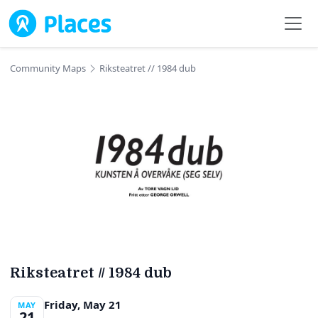
Skip to main content
Community Maps
Riksteatret // 1984 dub
Riksteatret // 1984 dub
Friday, May 21
MAY
21