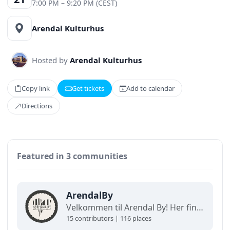
7:00 PM – 9:20 PM (CEST)
Arendal Kulturhus
Hosted by
Arendal Kulturhus
Copy link
Get tickets
Add to calendar
Directions
Featured in 3 communities
ArendalBy
Velkommen til Arendal By! Her finner du interaktive kart og oppdaterte oversikter over alt som skjer i byen. Utforsk, finn frem og opplev det beste av Arendal på ett og samme sted!
15 contributors | 116 places