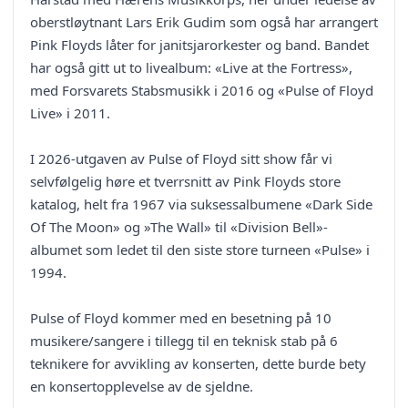
oberstløytnant Lars Erik Gudim som også har arrangert
Pink Floyds låter for janitsjarorkester og band. Bandet
har også gitt ut to livealbum: «Live at the Fortress»,
med Forsvarets Stabsmusikk i 2016 og «Pulse of Floyd
Live» i 2011.
I 2026-utgaven av Pulse of Floyd sitt show får vi
selvfølgelig høre et tverrsnitt av Pink Floyds store
katalog, helt fra 1967 via suksessalbumene «Dark Side
Of The Moon» og »The Wall» til «Division Bell»-
albumet som ledet til den siste store turneen «Pulse» i
1994.
Pulse of Floyd kommer med en besetning på 10
musikere/sangere i tillegg til en teknisk stab på 6
teknikere for avvikling av konserten, dette burde bety
en konsertopplevelse av de sjeldne.