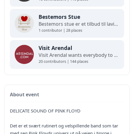
Bestemors Stue
Bestemors stue er et tilbud til lavinntektsfamilier med barn fra 0-12 år.
1 contributor | 28 places
Visit Arendal
Visit Arendal wants everybody to fall in love with Arendal and all it has to offer.
20 contributors | 144 places
About event
DELICATE SOUND OF PINK FLOYD
Det er et svært rutinert og velspillende band som tar
med seg Pink Floyds univers ut på veien i Norge i