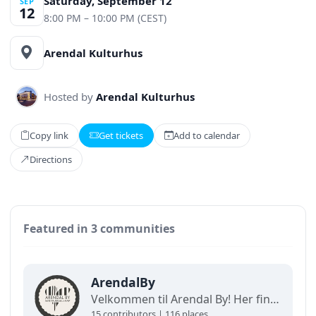
Saturday, September 12
SEP
12
8:00 PM – 10:00 PM (CEST)
Arendal Kulturhus
Hosted by
Arendal Kulturhus
Copy link
Get tickets
Add to calendar
Directions
Featured in 3 communities
ArendalBy
Velkommen til Arendal By! Her finner du interaktive kart og oppdaterte oversikter over alt som skjer i byen. Utforsk, finn frem og opplev det beste av Arendal på ett og samme sted!
15 contributors | 116 places