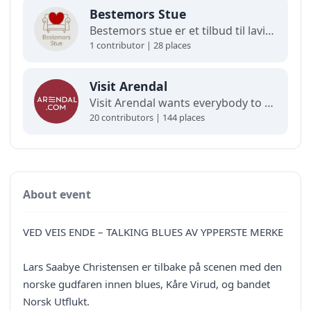
Bestemors Stue
Bestemors stue er et tilbud til lavinntektsfamilier med barn fra 0-12 år.
1 contributor | 28 places
Visit Arendal
Visit Arendal wants everybody to fall in love with Arendal and all it has to offer.
20 contributors | 144 places
About event
VED VEIS ENDE – TALKING BLUES AV YPPERSTE MERKE
Lars Saabye Christensen er tilbake på scenen med den
norske gudfaren innen blues, Kåre Virud, og bandet
Norsk Utflukt.