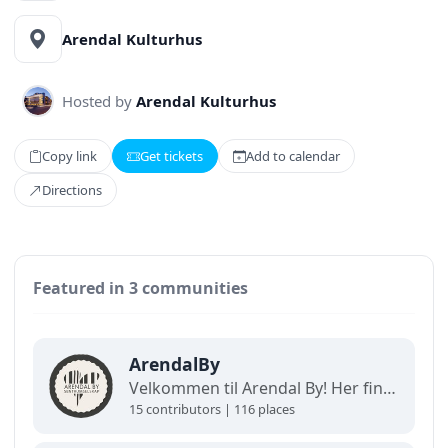
Arendal Kulturhus
Hosted by
Arendal Kulturhus
Copy link
Get tickets
Add to calendar
Directions
Featured in 3 communities
ArendalBy
Velkommen til Arendal By! Her finner du interaktive kart og oppdaterte oversikter over alt som skjer i byen. Utforsk, finn frem og opplev det beste av Arendal på ett og samme sted!
15 contributors | 116 places