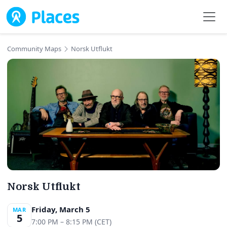
Skip to main content
Community Maps
Norsk Utflukt
Norsk Utflukt
Friday, March 5
MAR
5
7:00 PM – 8:15 PM (CET)