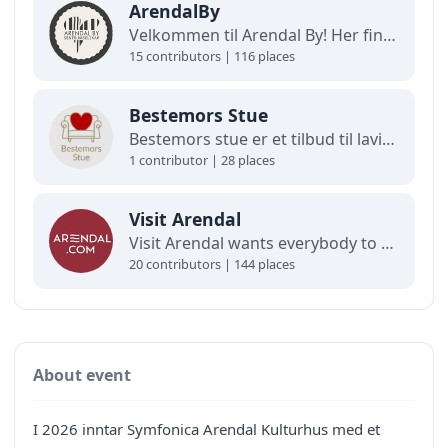
ArendalBy
Velkommen til Arendal By! Her finner du interaktive kart og oppdaterte oversikter over alt som skjer i byen. Utforsk, finn frem og opplev det beste av Arendal på ett og samme sted!
15 contributors | 116 places
Bestemors Stue
Bestemors stue er et tilbud til lavinntektsfamilier med barn fra 0-12 år.
1 contributor | 28 places
Visit Arendal
Visit Arendal wants everybody to fall in love with Arendal and all it has to offer.
20 contributors | 144 places
About event
I 2026 inntar Symfonica Arendal Kulturhus med et