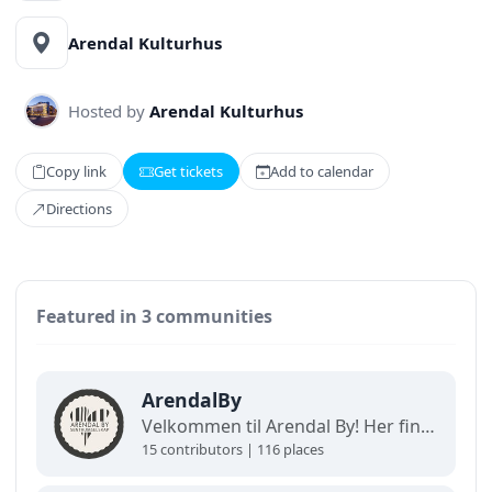
Arendal Kulturhus
Hosted by
Arendal Kulturhus
Copy link
Get tickets
Add to calendar
Directions
Featured in 3 communities
ArendalBy
Velkommen til Arendal By! Her finner du interaktive kart og oppdaterte oversikter over alt som skjer i byen. Utforsk, finn frem og opplev det beste av Arendal på ett og samme sted!
15 contributors | 116 places