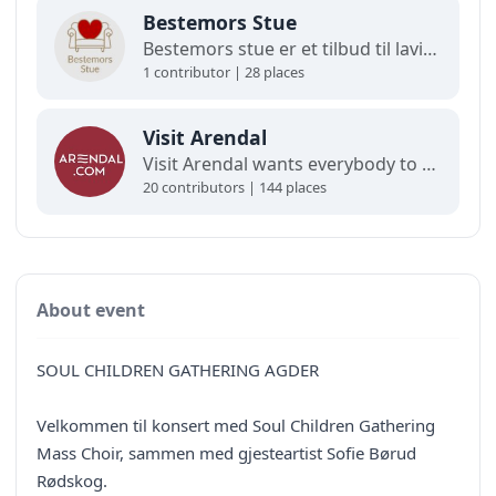
Bestemors Stue
Bestemors stue er et tilbud til lavinntektsfamilier med barn fra 0-12 år.
1 contributor | 28 places
Visit Arendal
Visit Arendal wants everybody to fall in love with Arendal and all it has to offer.
20 contributors | 144 places
About event
SOUL CHILDREN GATHERING AGDER
Velkommen til konsert med Soul Children Gathering
Mass Choir, sammen med gjesteartist Sofie Børud
Rødskog.