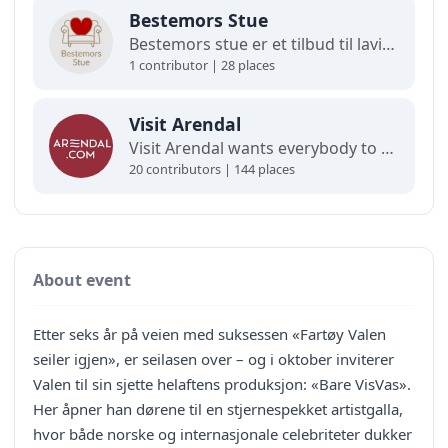
Bestemors Stue
Bestemors stue er et tilbud til lavinntektsfamilier med barn fra 0-12 år.
1 contributor | 28 places
Visit Arendal
Visit Arendal wants everybody to fall in love with Arendal and all it has to offer.
20 contributors | 144 places
About event
Etter seks år på veien med suksessen «Fartøy Valen
seiler igjen», er seilasen over – og i oktober inviterer
Valen til sin sjette helaftens produksjon: «Bare VisVas».
Her åpner han dørene til en stjernespekket artistgalla,
hvor både norske og internasjonale celebriteter dukker