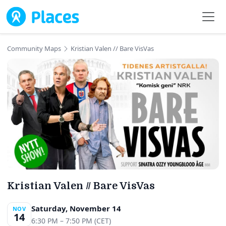
Skip to main content
Community Maps
Kristian Valen // Bare VisVas
Kristian Valen // Bare VisVas
Saturday, November 14
NOV
14
6:30 PM – 7:50 PM (CET)