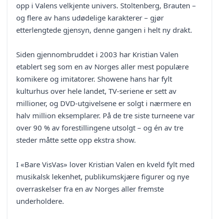
opp i Valens velkjente univers. Stoltenberg, Brauten –
og flere av hans udødelige karakterer – gjør
etterlengtede gjensyn, denne gangen i helt ny drakt.
Siden gjennombruddet i 2003 har Kristian Valen
etablert seg som en av Norges aller mest populære
komikere og imitatorer. Showene hans har fylt
kulturhus over hele landet, TV-seriene er sett av
millioner, og DVD-utgivelsene er solgt i nærmere en
halv million eksemplarer. På de tre siste turneene var
over 90 % av forestillingene utsolgt – og én av tre
steder måtte sette opp ekstra show.
I «Bare VisVas» lover Kristian Valen en kveld fylt med
musikalsk lekenhet, publikumskjære figurer og nye
overraskelser fra en av Norges aller fremste
underholdere.