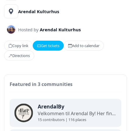
Arendal Kulturhus
Hosted by
Arendal Kulturhus
Copy link
Get tickets
Add to calendar
Directions
Featured in 3 communities
ArendalBy
Velkommen til Arendal By! Her finner du interaktive kart og oppdaterte oversikter over alt som skjer i byen. Utforsk, finn frem og opplev det beste av Arendal på ett og samme sted!
15 contributors | 116 places