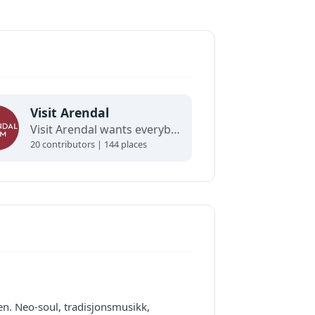
Visit Arendal
Visit Arendal wants everybody to fall in love with Arendal and all it has to offer.
20 contributors | 144 places
n. Neo-soul, tradisjonsmusikk,