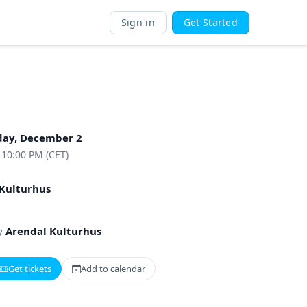
Sign in
Get Started
ay, December 2
 10:00 PM (CET)
Kulturhus
y
Arendal Kulturhus
Get tickets
Add to calendar