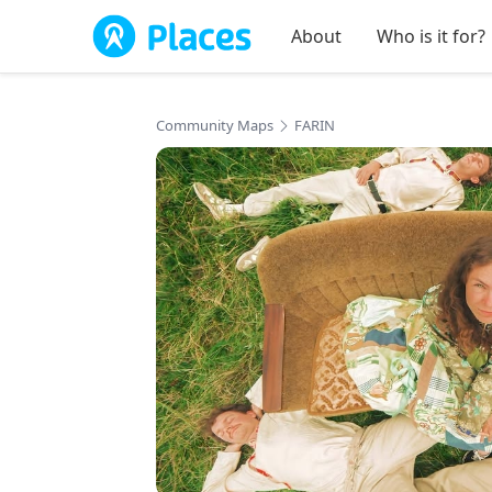
Skip to main content
About
Who is it for?
Community Maps
FARIN