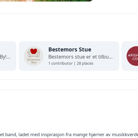
Bestemors Stue
Velkommen til Arendal By! Her finner du interaktive kart og oppdaterte oversikter over alt som skjer i byen. Utforsk, finn frem og opplev det beste av Arendal på ett og samme sted!
Bestemors stue er et tilbud til lavinntektsfamilier med barn fra 0-12 år.
1 contributor | 28 places
et band, ladet med inspirasjon fra mange hjørner av musikkverde