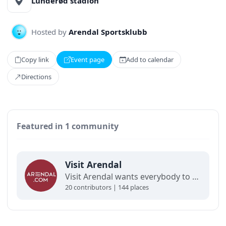
Lunderød stadion
Hosted by
Arendal Sportsklubb
Copy link
Event page
Add to calendar
Directions
Featured in 1 community
Visit Arendal
Visit Arendal wants everybody to fall in love with Arendal and all it has to offer.
20 contributors | 144 places