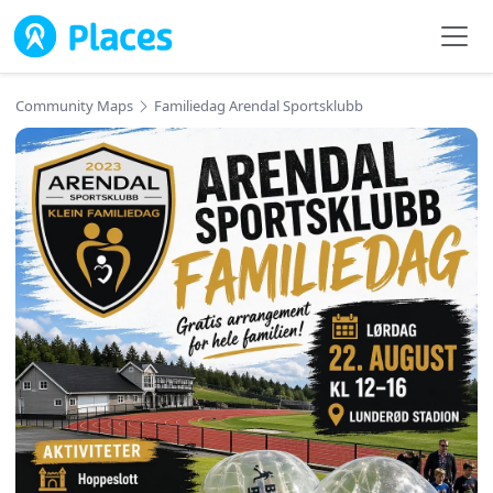
Skip to main content
Community Maps
Familiedag Arendal Sportsklubb