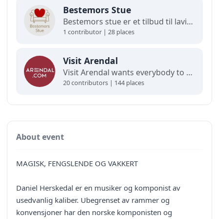
Bestemors Stue
Bestemors stue er et tilbud til lavinntektsfamilier med barn fra 0-12 år.
1 contributor | 28 places
Visit Arendal
Visit Arendal wants everybody to fall in love with Arendal and all it has to offer.
20 contributors | 144 places
About event
MAGISK, FENGSLENDE OG VAKKERT
Daniel Herskedal er en musiker og komponist av
usedvanlig kaliber. Ubegrenset av rammer og
konvensjoner har den norske komponisten og