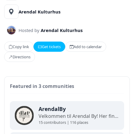
Arendal Kulturhus
Hosted by
Arendal Kulturhus
Copy link
Get tickets
Add to calendar
Directions
Featured in 3 communities
ArendalBy
Velkommen til Arendal By! Her finner du interaktive kart og oppdaterte oversikter over alt som skjer i byen. Utforsk, finn frem og opplev det beste av Arendal på ett og samme sted!
15 contributors | 116 places