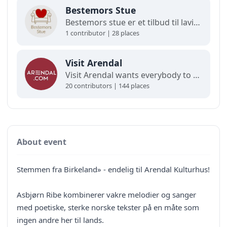
Bestemors Stue
Bestemors stue er et tilbud til lavinntektsfamilier med barn fra 0-12 år.
1 contributor | 28 places
Visit Arendal
Visit Arendal wants everybody to fall in love with Arendal and all it has to offer.
20 contributors | 144 places
About event
Stemmen fra Birkeland» - endelig til Arendal Kulturhus!
Asbjørn Ribe kombinerer vakre melodier og sanger
med poetiske, sterke norske tekster på en måte som
ingen andre her til lands.