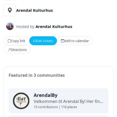
Arendal Kulturhus
Hosted by
Arendal Kulturhus
Copy link
Get tickets
Add to calendar
Directions
Featured in 3 communities
ArendalBy
Velkommen til Arendal By! Her finner du interaktive kart og oppdaterte oversikter over alt som skjer i byen. Utforsk, finn frem og opplev det beste av Arendal på ett og samme sted!
15 contributors | 116 places