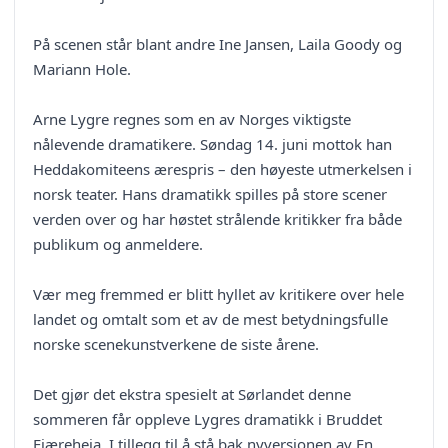
På scenen står blant andre Ine Jansen, Laila Goody og
Mariann Hole.
Arne Lygre regnes som en av Norges viktigste
nålevende dramatikere. Søndag 14. juni mottok han
Heddakomiteens ærespris – den høyeste utmerkelsen i
norsk teater. Hans dramatikk spilles på store scener
verden over og har høstet strålende kritikker fra både
publikum og anmeldere.
Vær meg fremmed er blitt hyllet av kritikere over hele
landet og omtalt som et av de mest betydningsfulle
norske scenekunstverkene de siste årene.
Det gjør det ekstra spesielt at Sørlandet denne
sommeren får oppleve Lygres dramatikk i Bruddet
Fjæreheia. I tillegg til å stå bak nyversjonen av En