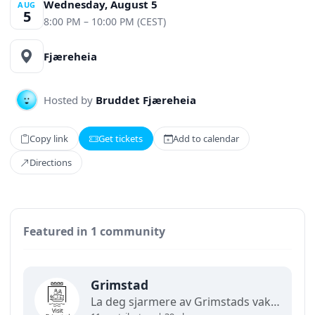
Wednesday, August 5
AUG
5
8:00 PM – 10:00 PM (CEST)
Fjæreheia
Hosted by
Bruddet Fjæreheia
Copy link
Get tickets
Add to calendar
Directions
Featured in 1 community
Grimstad
La deg sjarmere av Grimstads vakre skjærgård, hvite trehus, koselige smau og smale brusteinsgater. I "dikternes by" finner du museer, nisjebutikker, prisbelønnede spisesteder og vakker kystnatur. Vi har et levende kulturliv for store og små gjennom hele året. Velkommen!