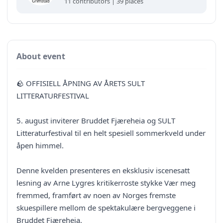
11 contributors | 39 places
About event
🪨 OFFISIELL ÅPNING AV ÅRETS SULT
LITTERATURFESTIVAL
5. august inviterer Bruddet Fjæreheia og SULT
Litteraturfestival til en helt spesiell sommerkveld under
åpen himmel.
Denne kvelden presenteres en eksklusiv iscenesatt
lesning av Arne Lygres kritikerroste stykke Vær meg
fremmed, framført av noen av Norges fremste
skuespillere mellom de spektakulære bergveggene i
Bruddet Fjæreheia.