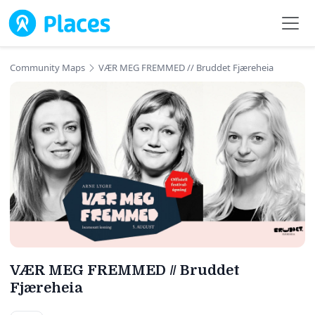
Skip to main content
Community Maps
VÆR MEG FREMMED // Bruddet Fjæreheia
VÆR MEG FREMMED // Bruddet
Fjæreheia