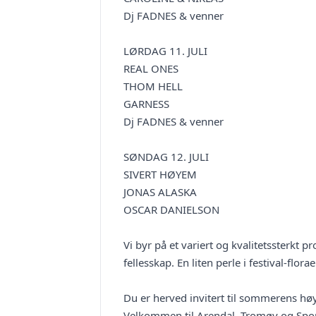
Dj FADNES & venner
LØRDAG 11. JULI
REAL ONES
THOM HELL
GARNESS
Dj FADNES & venner
SØNDAG 12. JULI
SIVERT HØYEM
JONAS ALASKA
OSCAR DANIELSON
Vi byr på et variert og kvalitetssterkt
fellesskap. En liten perle i festival-florae
Du er herved invitert til sommerens hø
Velkommen til Arendal, Tromøy og Sporn