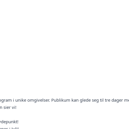
 program i unike omgivelser. Publikum kan glede seg til tre dage
n sier vi!
ydepunkt!
es i Juli!