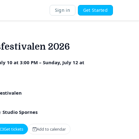
Sign in
Get Started
festivalen 2026
uly 10 at 3:00 PM – Sunday, July 12 at
M
estivalen
y
Studio Spornes
Get tickets
Add to calendar