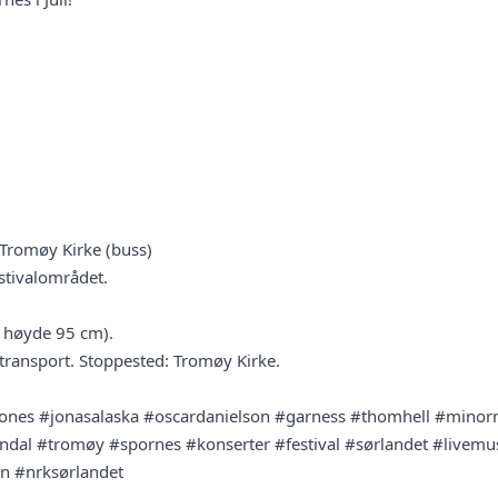
 Tromøy Kirke (buss)
estivalområdet.
 høyde 95 cm).
v transport. Stoppested: Tromøy Kirke.
lones #jonasalaska #oscardanielson #garness #thomhell #minor
ndal #tromøy #spornes #konserter #festival #sørlandet #livemusi
vn #nrksørlandet