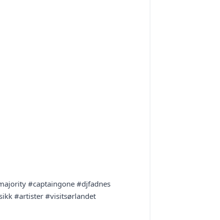
majority #captaingone #djfadnes
kk #artister #visitsørlandet