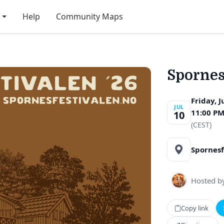
Help
Community Maps
Spornes
Friday, J
JUL
11:00 P
10
(CEST)
Spornesf
Hosted b
Copy link