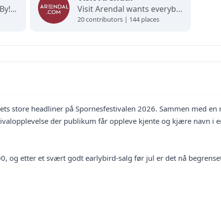
Velkommen til Arendal By! Her finner du interaktive kart og oppdaterte oversikter over alt som skjer i byen. Utforsk, finn frem og opplev det beste av Arendal på ett og samme sted!
Visit Arendal wants everybody to fall in love with Arendal and all it has to offer.
20 contributors | 144 places
rets store headliner på Spornesfestivalen 2026. Sammen med en r
 festivalopplevelse der publikum får oppleve kjente og kjære navn i 
, og etter et svært godt earlybird-salg før jul er det nå begrenset a