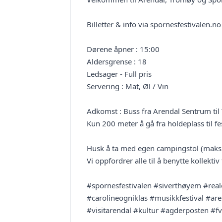
Billetter & info via spornesfestivalen.no
Dørene åpner : 15:00
Aldersgrense : 18
Ledsager - Full pris
Servering : Mat, Øl / Vin
Adkomst : Buss fra Arendal Sentrum til
Kun 200 meter å gå fra holdeplass til f
Husk å ta med egen campingstol (maks
Vi oppfordrer alle til å benytte kollekti
#spornesfestivalen #siverthøyem #rea
#carolineogniklas #musikkfestival #are
#visitarendal #kultur #agderposten #f