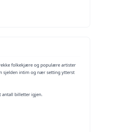
ekke folkekjære og populære artister
en sjelden intim og nær setting ytterst
ntall billetter igjen.