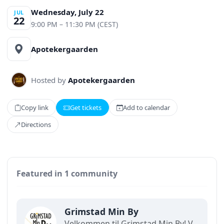
Wednesday, July 22
JUL
22
9:00 PM – 11:30 PM (CEST)
Apotekergaarden
Hosted by
Apotekergaarden
Copy link
Get tickets
Add to calendar
Directions
Featured in 1 community
Grimstad Min By
Velkommen til Grimstad Min By! Vi skaper gode sentrumsopplevelser for store og små.