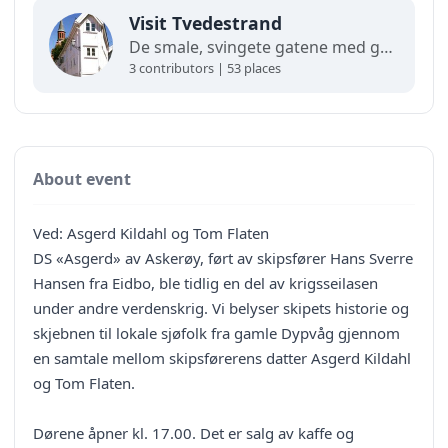
Visit Tvedestrand
De smale, svingete gatene med gamle trehus som klorer seg fast i de bratte bakkene gir Tvedestrand en helt spesiell sørlandsidyll. Her kan du rusle rolig rundt og nyte stemningen. Like utenfor venter en fantastisk skjærgård – med øyperlene Sandøya, Furøya og Lyngør som klare høydepunkter.
3 contributors | 53 places
About event
Ved: Asgerd Kildahl og Tom Flaten
DS «Asgerd» av Askerøy, ført av skipsfører Hans Sverre
Hansen fra Eidbo, ble tidlig en del av krigsseilasen
under andre verdenskrig. Vi belyser skipets historie og
skjebnen til lokale sjøfolk fra gamle Dypvåg gjennom
en samtale mellom skipsførerens datter Asgerd Kildahl
og Tom Flaten.
Dørene åpner kl. 17.00. Det er salg av kaffe og