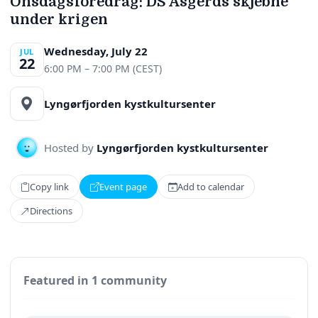
Onsdagsforedrag: DS Asgerds skjebne
under krigen
Wednesday, July 22
JUL
22
6:00 PM – 7:00 PM (CEST)
Lyngørfjorden kystkultursenter
Hosted by
Lyngørfjorden kystkultursenter
Copy link
Event page
Add to calendar
Directions
Featured in 1 community