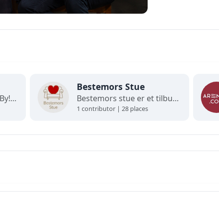
Bestemors Stue
Velkommen til Arendal By! Her finner du interaktive kart og oppdaterte oversikter over alt som skjer i byen. Utforsk, finn frem og opplev det beste av Arendal på ett og samme sted!
Bestemors stue er et tilbud til lavinntektsfamilier med barn fra 0-12 år.
1 contributor | 28 places