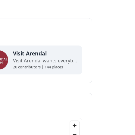
Visit Arendal
Visit Arendal wants everybody to fall in love with Arendal and all it has to offer.
20 contributors | 144 places