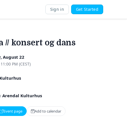
Sign in
Get Started
 // konsert og dans
, August 22
 11:00 PM (CEST)
Kulturhus
y
Arendal Kulturhus
Event page
Add to calendar