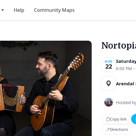
Help
Community Maps
Nortopia
Saturday
AUG
22
6:00 PM –
Arendal 
Hosted b
Copy link
Directions