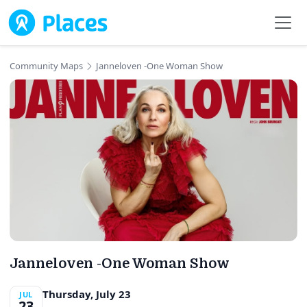
Skip to main content
Community Maps
Janneloven -One Woman Show
Janneloven -One Woman Show
Thursday, July 23
JUL
23