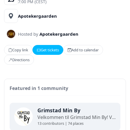
7:00 PM (CEST)
Apotekergaarden
Hosted by
Apotekergaarden
Copy link
Get tickets
Add to calendar
Directions
Featured in 1 community
Grimstad Min By
Velkommen til Grimstad Min By! Vi skaper gode sentrumsopplevelser for store og små.
13 contributors | 74 places