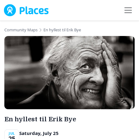
Skip to main content
Community Maps
En hyllest til Erik Bye
En hyllest til Erik Bye
Saturday, July 25
JUL
25