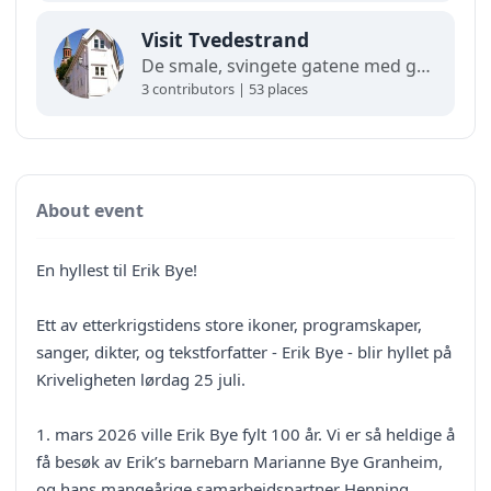
Visit Tvedestrand
De smale, svingete gatene med gamle trehus som klorer seg fast i de bratte bakkene gir Tvedestrand en helt spesiell sørlandsidyll. Her kan du rusle rolig rundt og nyte stemningen. Like utenfor venter en fantastisk skjærgård – med øyperlene Sandøya, Furøya og Lyngør som klare høydepunkter.
3 contributors | 53 places
About event
En hyllest til Erik Bye!
Ett av etterkrigstidens store ikoner, programskaper,
sanger, dikter, og tekstforfatter - Erik Bye - blir hyllet på
Kriveligheten lørdag 25 juli.
1. mars 2026 ville Erik Bye fylt 100 år. Vi er så heldige å
få besøk av Erik’s barnebarn Marianne Bye Granheim,
og hans mangeårige samarbeidspartner Henning