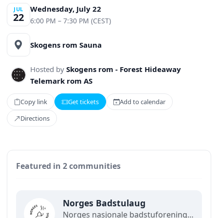
Wednesday, July 22
JUL
22
6:00 PM – 7:30 PM (CEST)
Skogens rom Sauna
Hosted by
Skogens rom - Forest Hideaway
Telemark rom AS
Copy link
Get tickets
Add to calendar
Directions
Featured in 2 communities
Norges Badstulaug
Norges nasjonale badstuforening, åpen for bedrifter, foreninger og folk. Norges Badstulaug står bak det offisielle badstukartet, og medlemmer får gode rabatter.